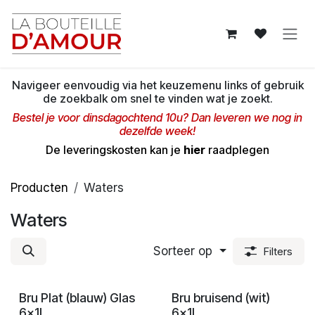
Overslaan naar inhoud
Navigeer eenvoudig via het keuzemenu links of gebruik
de zoekbalk om snel te vinden wat je zoekt.
Bestel je voor dinsdagochtend 10u? Dan leveren we nog in
dezelfde week!
De leveringskosten kan je
hier
raadplegen
Producten
Waters
Waters
Sorteer op
Filters
Bru Plat (blauw) Glas
Bru bruisend (wit)
6x1L
6x1L