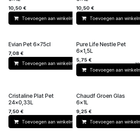
10,50
€
10,50
€
Toevoegen aan winkelmandje
Toevoegen aan winkel
Toevoegen 
Evian Pet 6x75cl
Pure Life Nestle Pet
6x1,5L
7,08
€
5,75
€
Toevoegen aan winkelmandje
Toevoegen 
Toevoegen aan winkel
Cristaline Plat Pet
Chaudf Groen Glas
24x0,33L
6x1L
7,50
€
9,25
€
Toevoegen aan winkelmandje
Toevoegen aan winkel
Toevoegen 