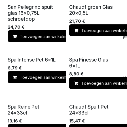
San Pellegrino spuit
Chaudf groen Glas
glas 16x0,75L
20x0,5L
schroefdop
21,70
€
24,70
€
Toevoegen aan winkel
Toevoegen aan winkelmandje
Toevoegen 
Spa Intense Pet 6x1L
Spa Finesse Glas
6x1L
6,79
€
8,80
€
Toevoegen aan winkelmandje
Toevoegen 
Toevoegen aan winkel
Spa Reine Pet
Chaudf Spuit Pet
24x33cl
24x33cl
13,16
€
15,47
€