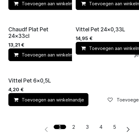
Toevoegen aan winkelmandje
Toevoegen aan winkel
Toevoegen 
Chaudf Plat Pet
Vittel Pet 24x0,33L
24x33cl
14,95
€
13,21
€
Toevoegen aan winkel
Toevoegen aan winkelmandje
Toevoegen 
Vittel Pet 6x0,5L
4,20
€
Toevoegen aan winkelmandje
Toevoegen 
1
2
3
4
5