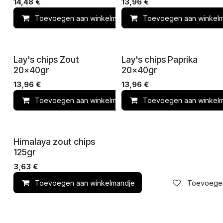
14,48
€
13,96
€
Toevoegen aan winkelmandje
Toevoegen aan winkel
Toevoegen 
Lay's chips Zout
Lay's chips Paprika
20x40gr
20x40gr
13,96
€
13,96
€
Toevoegen aan winkelmandje
Toevoegen aan winkel
Toevoegen 
Himalaya zout chips
125gr
3,63
€
Toevoegen aan winkelmandje
Toevoegen 