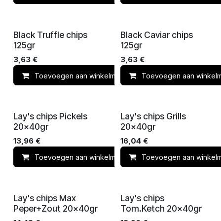
Black Truffle chips
Black Caviar chips
125gr
125gr
3,63
€
3,63
€
Toevoegen aan winkelmandje
Toevoegen aan winkel
Toevoegen 
Lay's chips Pickels
Lay's chips Grills
20x40gr
20x40gr
13,96
€
16,04
€
Toevoegen aan winkelmandje
Toevoegen aan winkel
Toevoegen 
Lay's chips Max
Lay's chips
Peper+Zout 20x40gr
Tom.Ketch 20x40gr