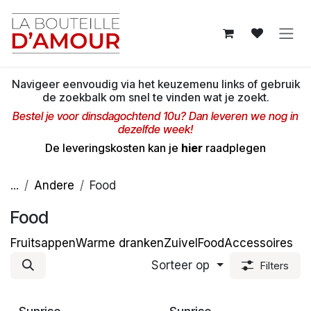
Overslaan naar inhoud
Navigeer eenvoudig via het keuzemenu links of gebruik
de zoekbalk om snel te vinden wat je zoekt.
Bestel je voor dinsdagochtend 10u? Dan leveren we nog in
dezelfde week!
De leveringskosten kan je
hier
raadplegen
...
Andere
Food
Food
Fruitsappen
Warme dranken
Zuivel
Food
Accessoires
Sorteer op
Filters