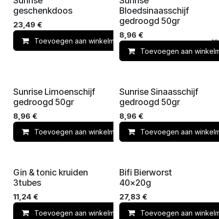
Sunrise
Sunrise
geschenkdoos
Bloedsinaasschijf
gedroogd 50gr
23,49
€
8,96
€
Toevoegen aan winkelmandje
Toevoegen 
Toevoegen aan winkel
Sunrise Limoenschijf
Sunrise Sinaasschijf
gedroogd 50gr
gedroogd 50gr
8,96
€
8,96
€
Toevoegen aan winkelmandje
Toevoegen aan winkel
Toevoegen 
Gin & tonic kruiden
Bifi Bierworst
3tubes
40x20g
11,24
€
27,83
€
Toevoegen aan winkelmandje
Toevoegen aan winkel
Toevoegen 