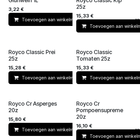
Gluhwein 1L
Royco Classic Kip
25z
3,22
€
15,33
€
Toevoegen aan winkelmandje
Toevoegen 
Toevoegen aan winkel
Royco Classic Prei
Royco Classic
25z
Tomaten 25z
15,28
€
15,33
€
Toevoegen aan winkelmandje
Toevoegen aan winkel
Toevoegen 
Royco Cr Asperges
Royco Cr
20z
Pompoensupreme
20z
15,80
€
16,10
€
Toevoegen aan winkelmandje
Toevoegen 
Toevoegen aan winkel