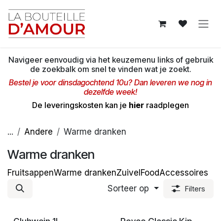
Overslaan naar inhoud
Navigeer eenvoudig via het keuzemenu links of gebruik
de zoekbalk om snel te vinden wat je zoekt.
Bestel je voor dinsdagochtend 10u? Dan leveren we nog in
dezelfde week!
De leveringskosten kan je
hier
raadplegen
...
Andere
Warme dranken
Warme dranken
Fruitsappen
Warme dranken
Zuivel
Food
Accessoires
Sorteer op
Filters