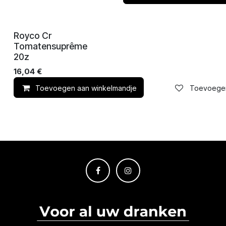
Royco Cr
Tomatensuprême
20z
16,04
€
Toevoegen aan winkelmandje
Toevoegen 