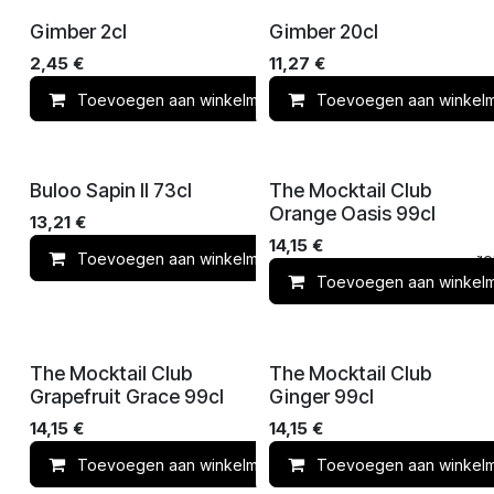
Gimber 2cl
Gimber 20cl
2,45
€
11,27
€
Toevoegen aan winkelmandje
Toevoegen aan winkel
Toevoegen 
Buloo Sapin II 73cl
The Mocktail Club
Orange Oasis 99cl
13,21
€
14,15
€
Toevoegen aan winkelmandje
Toevoegen 
Toevoegen aan winkel
The Mocktail Club
The Mocktail Club
Grapefruit Grace 99cl
Ginger 99cl
14,15
€
14,15
€
Toevoegen aan winkelmandje
Toevoegen aan winkel
Toevoegen 