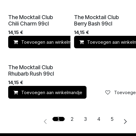
The Mocktail Club
The Mocktail Club
Chili Charm 99cl
Berry Bash 99cl
14,15
€
14,15
€
Toevoegen aan winkelmandje
Toevoegen aan winkel
Toevoegen 
The Mocktail Club
Rhubarb Rush 99cl
14,15
€
Toevoegen aan winkelmandje
Toevoegen 
1
2
3
4
5