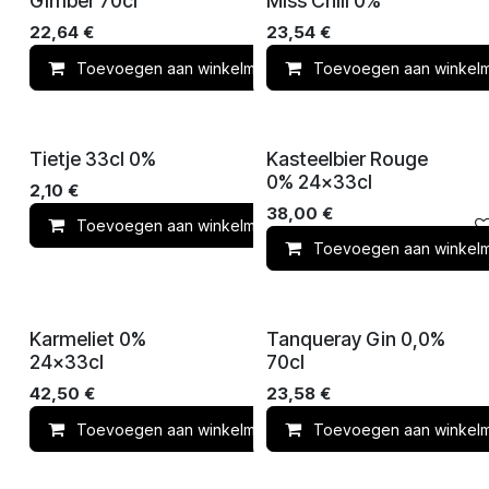
Gimber 70cl
Miss Chill 0%
22,64
€
23,54
€
Toevoegen aan winkelmandje
Toevoegen aan winkel
Toevoegen 
Tietje 33cl 0%
Kasteelbier Rouge
0% 24x33cl
2,10
€
38,00
€
Toevoegen aan winkelmandje
Vergelijken
Toevoegen aan winkel
Karmeliet 0%
Tanqueray Gin 0,0%
24x33cl
70cl
42,50
€
23,58
€
Toevoegen aan winkelmandje
Toevoegen aan winkel
Toevoegen 