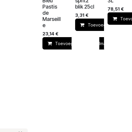
Bleu
spritz
3L
Pastis
blik 25cl
78,51
€
de
3,31
€
Marseill
Toevo
e
Toevoegen aan winke
23,14
€
Toevoegen aan winkelmandje