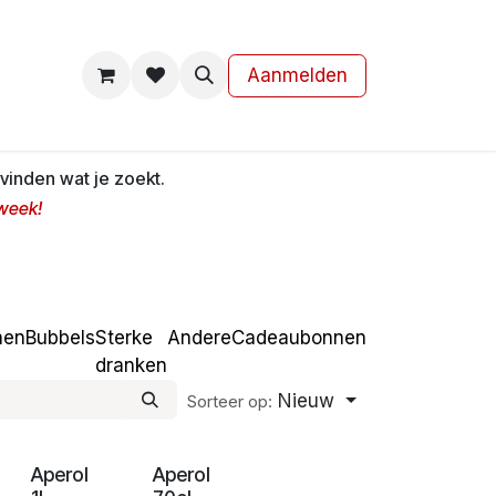
s
Contact
Aanmelden
vinden wat je zoekt.
 week!
nen
Bubbels
Sterke
Andere
Cadeaubonnen
dranken
Nieuw
Sorteer op:
Zomer
Zomer
Aperol
Aperol