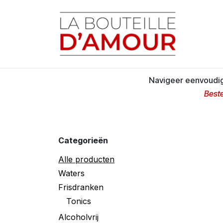
Overslaan naar inhoud
Startp
Navigeer eenvoudig 
Beste
Categorieën
Alle producten
Waters
Frisdranken
Tonics
Alcoholvrij