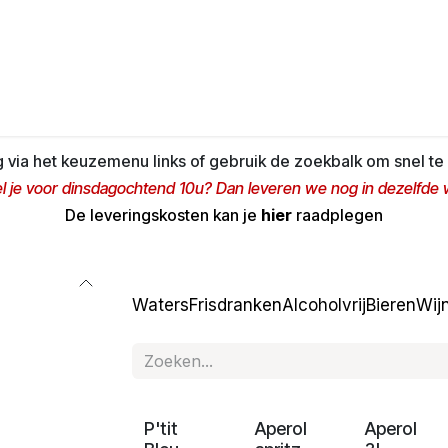
agina
Winkel
Feesten
Levering
Webshop
Over On
via het keuzemenu links of gebruik de zoekbalk om snel te 
l je voor dinsdagochtend 10u? Dan leveren we nog in dezelfde
De leveringskosten kan je
hier
raadplegen
Waters
Frisdranken
Alcoholvrij
Bieren
Wij
Zomer
Zomer
Zomer
P'tit
Aperol
Aperol