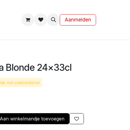
s
Contact
Aanmelden
ra Blonde 24x33cl
ijk met pakketdienst
Aan winkelmandje toevoegen