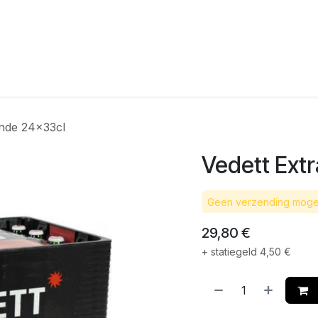
agina
Winkel
Feesten
Levering
Webshop
Over On
onde 24x33cl
Vedett Ext
Geen verzending mogel
29,80
€
+ statiegeld
4,50
€