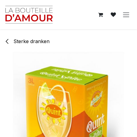
Overslaan naar inhoud
Sterke dranken