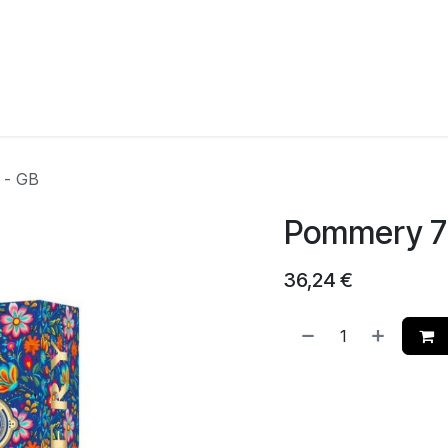
agina
Winkel
Feesten
Levering
Webshop
Over On
 - GB
Pommery 75
36,24
€