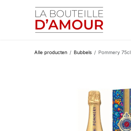
Overslaan naar inhoud
Startp
Alle producten
Bubbels
Pommery 75cl