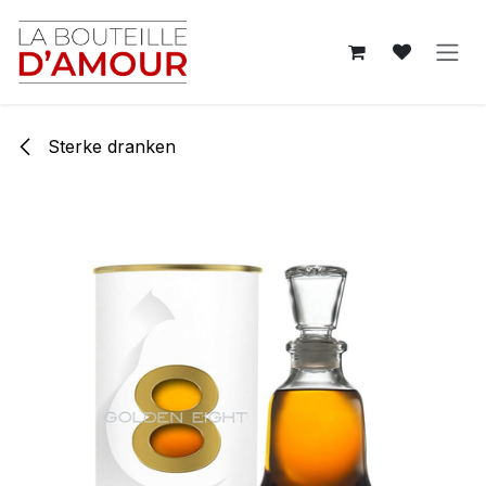
Overslaan naar inhoud
Sterke dranken