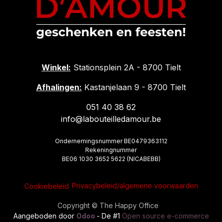
Winkel:
Stationsplein 2A - 8700 Tielt
Afhalingen:
Kastanjelaan 9 - 8700 Tielt
051 40 38 62
info@labouteilledamour.be
Ondernemingsnummer BE0479363112
Rekeningnummer
BE06 1030 3652 5622 (NICABEBB)
Privacybeleid/algemene voorwaarden
Cookiebeleid
Copyright © The Happy Office
Aangeboden door
Odoo
- De #1
Open source e-commerce