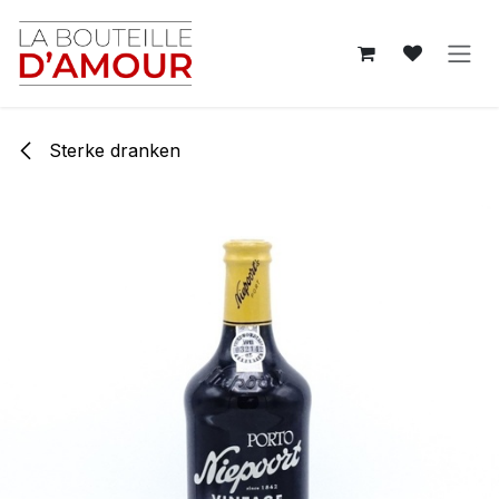
Overslaan naar inhoud
Sterke dranken