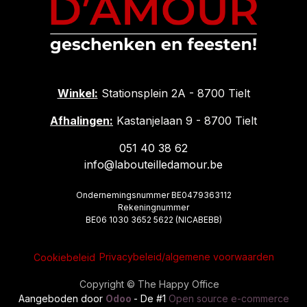
Winkel:
Stationsplein 2A - 8700 Tielt
Afhalingen:
Kastanjelaan 9 - 8700 Tielt
051 40 38 62
info@labouteilledamour.be
Ondernemingsnummer BE0479363112
Rekeningnummer
BE06 1030 3652 5622 (NICABEBB)
Privacybeleid/algemene voorwaarden
Cookiebeleid
Copyright © The Happy Office
Aangeboden door
Odoo
- De #1
Open source e-commerce