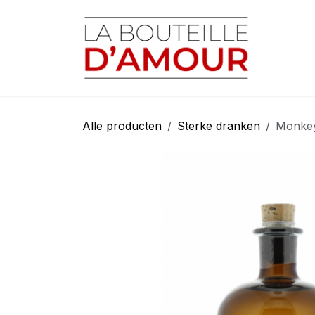
Overslaan naar inhoud
Startp
Alle producten
Sterke dranken
Monkey