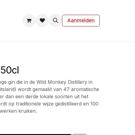
s
Contact
Aanmelden
50cl
e gin die in de Wild Monkey Distillery in
itsland) wordt gemaakt van 47 aromatische
r dan een derde lokale soorten uit het
t op traditionele wijze gedistilleerd en 100
ewerken kruiken.