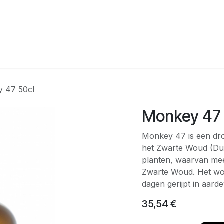
agina
Winkel
Feesten
Levering
Webshop
Over On
 47 50cl
Monkey 47 
Monkey 47 is een drog
het Zwarte Woud (Du
planten, waarvan mee
Zwarte Woud. Het word
dagen gerijpt in aard
35,54
€