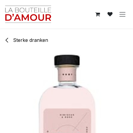
Overslaan naar inhoud
Sterke dranken