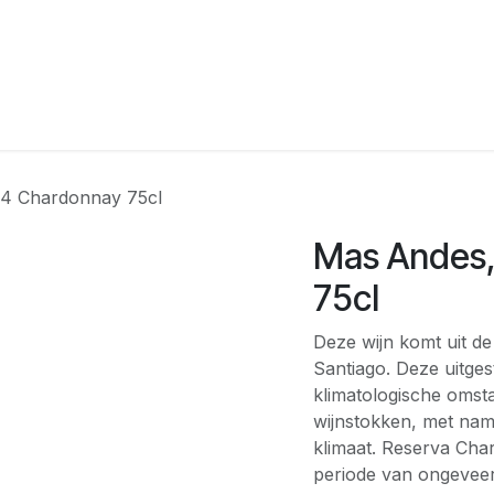
agina
Winkel
Feesten
Levering
Webshop
Over On
4 Chardonnay 75cl
Mas Andes
75cl
Deze wijn komt uit de
Santiago. Deze uitges
klimatologische oms
wijnstokken, met nam
klimaat. Reserva Cha
periode van ongeveer 