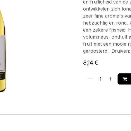
en fruitigheid van de
ontwikkelen zich ton
zeer fijne aroma's v
hebzuchtig en rond, k
een zekere frisheid. 
volumineus, onthult a
fruit met een mooie r
geroosterd. Druiven
8,14
€