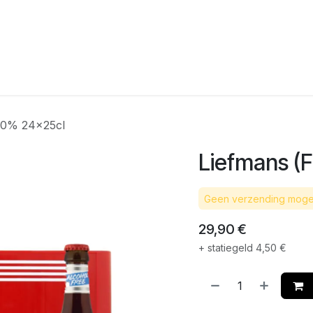
agina
Winkel
Feesten
Levering
Webshop
Over On
) 0% 24x25cl
Liefmans (F
Geen verzending mogel
29,90
€
+ statiegeld
4,50
€