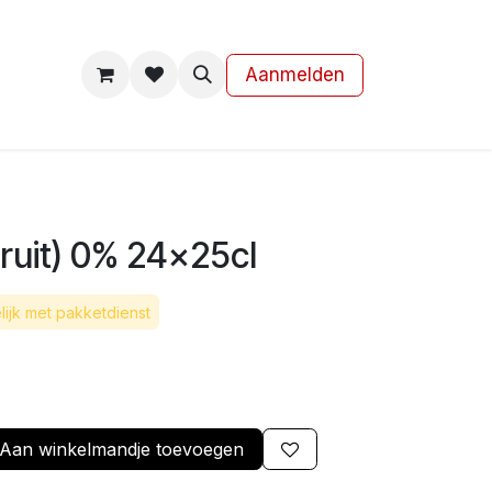
s
Contact
Aanmelden
ruit) 0% 24x25cl
ijk met pakketdienst
Aan winkelmandje toevoegen