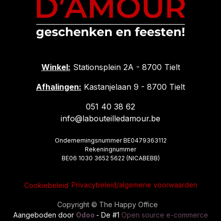
Winkel:
Stationsplein 2A - 8700 Tielt
Afhalingen:
Kastanjelaan 9 - 8700 Tielt
051 40 38 62
info@labouteilledamour.be
Ondernemingsnummer BE0479363112
Rekeningnummer
BE06 1030 3652 5622 (NICABEBB)
Privacybeleid/algemene voorwaarden
Cookiebeleid
Copyright © The Happy Office
Aangeboden door
Odoo
- De #1
Open source e-commerce