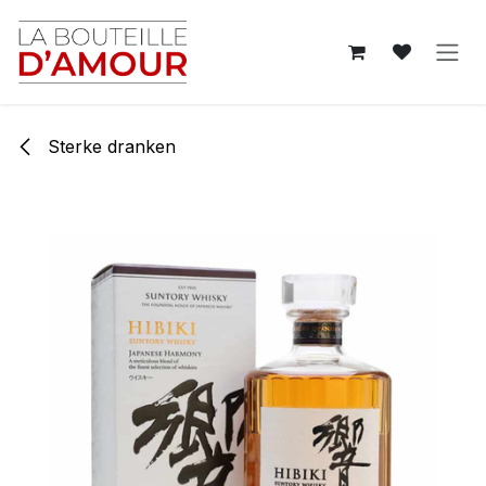
Overslaan naar inhoud
Sterke dranken