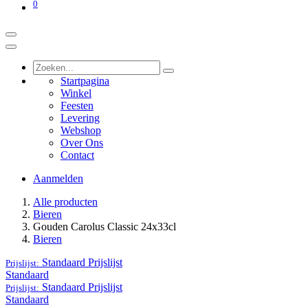
0
Startpagina
Winkel
Feesten
Levering
Webshop
Over Ons
Contact
Aanmelden
Alle producten
Bieren
Gouden Carolus Classic 24x33cl
Bieren
Standaard
Prijslijst
Prijslijst:
Standaard
Standaard
Prijslijst
Prijslijst:
Standaard