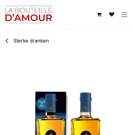
Overslaan naar inhoud
Sterke dranken