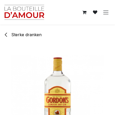
Overslaan naar inhoud
Sterke dranken