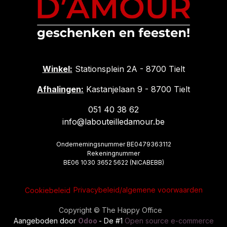
Winkel:
Stationsplein 2A - 8700 Tielt
Afhalingen:
Kastanjelaan 9 - 8700 Tielt
051 40 38 62
info@labouteilledamour.be
Ondernemingsnummer BE0479363112
Rekeningnummer
BE06 1030 3652 5622 (NICABEBB)
Privacybeleid/algemene voorwaarden
Cookiebeleid
Copyright © The Happy Office
Aangeboden door
Odoo
- De #1
Open source e-commerce