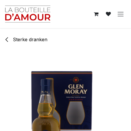
Overslaan naar inhoud
Sterke dranken