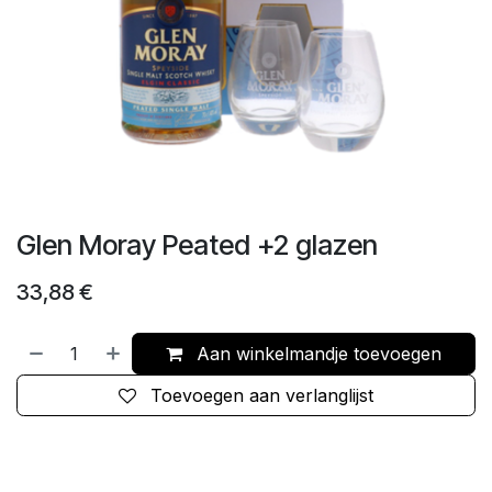
Glen Moray Peated +2 glazen
33,88
€
Aan winkelmandje toevoegen
Toevoegen aan verlanglijst