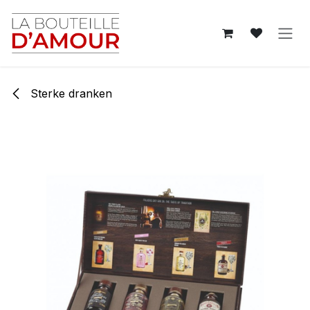
Overslaan naar inhoud
Sterke dranken