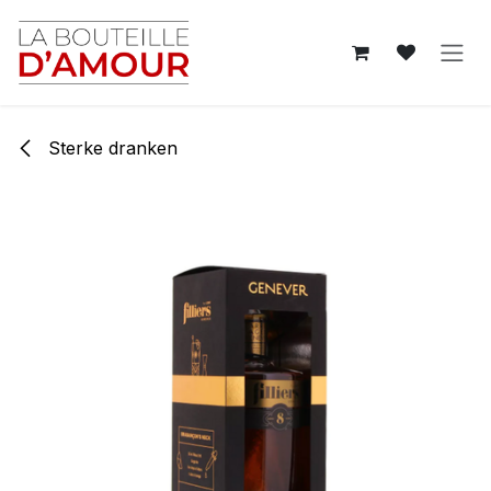
Overslaan naar inhoud
Sterke dranken