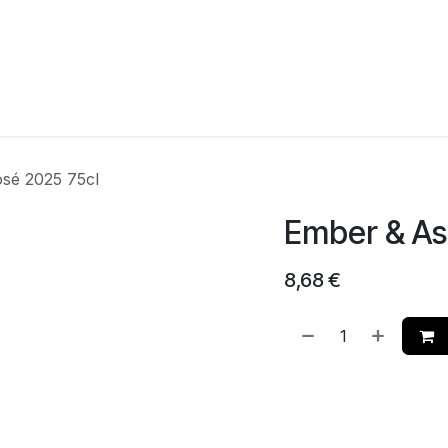
agina
Winkel
Feesten
Levering
Webshop
Over On
sé 2025 75cl
Ember & As
8,68
€