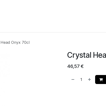
agina
Winkel
Feesten
Levering
Webshop
Over On
l Head Onyx 70cl
Crystal He
46,57
€