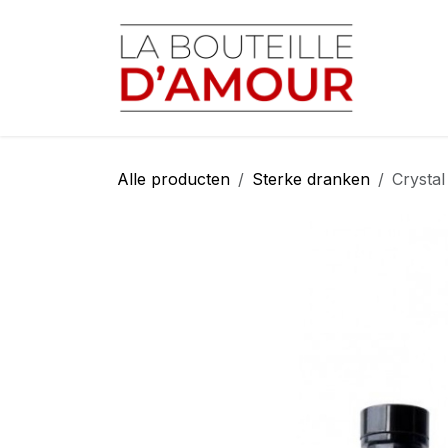
Overslaan naar inhoud
Startp
Alle producten
Sterke dranken
Crysta