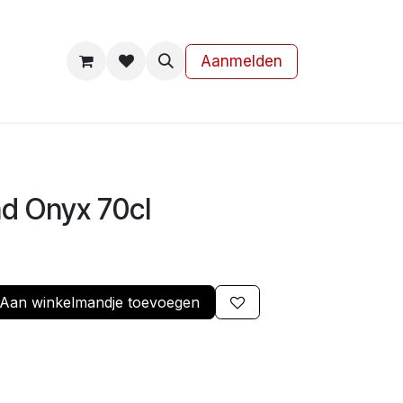
s
Contact
Aanmelden
ad Onyx 70cl
Aan winkelmandje toevoegen