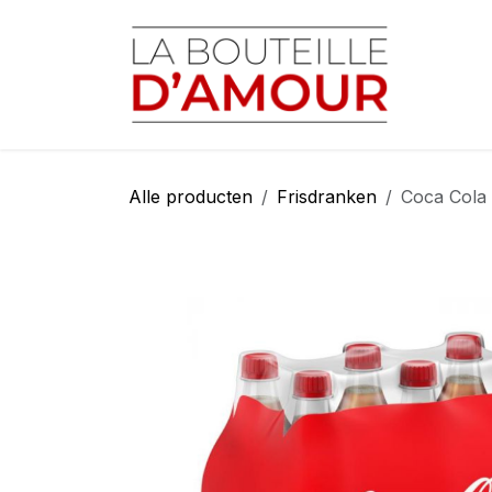
Overslaan naar inhoud
Startp
Alle producten
Frisdranken
Coca Cola 