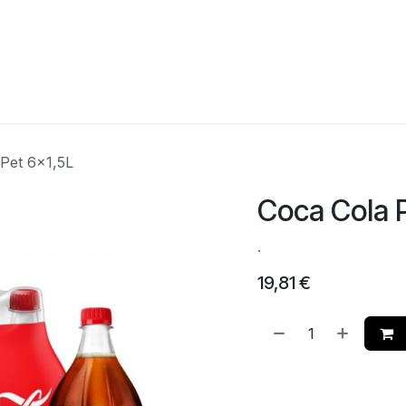
agina
Winkel
Feesten
Levering
Webshop
Over On
Pet 6x1,5L
Coca Cola 
.
19,81
€