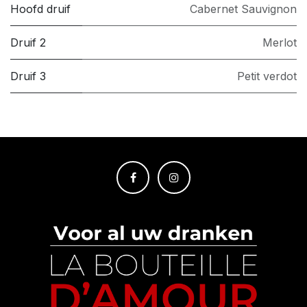
Hoofd druif
Cabernet Sauvignon
Druif 2
Merlot
Druif 3
Petit verdot