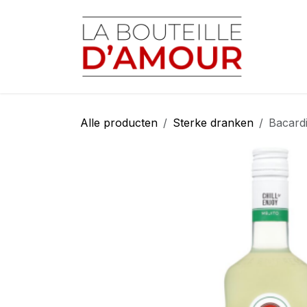
Overslaan naar inhoud
Startp
Alle producten
Sterke dranken
Bacardi