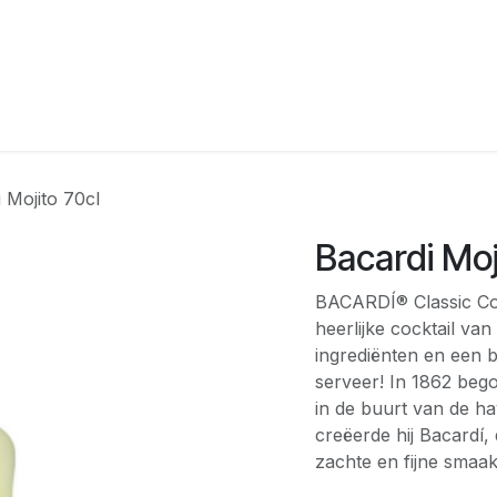
agina
Winkel
Feesten
Levering
Webshop
Over On
 Mojito 70cl
Bacardi Moj
BACARDÍ® Classic Cock
heerlijke cocktail van
ingrediënten en een 
serveer! In 1862 bego
in de buurt van de h
creëerde hij Bacardí
zachte en fijne smaak