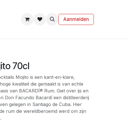
s
Contact
Aanmelden
ito 70cl
tails Mojito is een kant-en-klare,
 hoge kwaliteit die gemaakt is van echte
basis van BACARDÍ® Rum. Giet over ijs en
n Don Facundo Bacardí een distilleerderij
aven gelegen in Santiago de Cuba. Hier
, de rum die wereldberoemd werd om zijn
.